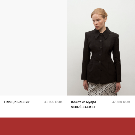
pampalche letters
Только анонсы коллекций, специальные
предложения и авторские письма
о культуре.
доставка
возврат и обмен
политика конфиденциальности
публичная оферта
обработка персональных данных
контакты
Я согласен с
политикой конфиденциальности
и
офертой