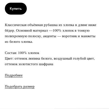
Купить
Классическая объёмная рубашка из хлопка в длине ниже
бёдер. Основной материал —100% хлопок в тонкую
полихромную полоску, акценты — воротник и манжеты
из белого хлопка.
Состав: 100% хлопок
Цвет: оттенок люпина белого, воздушный голубой цвет,
оттенок золотистого шафрана
Подробнее
Плащ-пыльник
41 900 RUB
Жакет из муара
37 350 RUB
Платье мини
26 
MOIRÉ JACKET
ШӰДЫРАН DRESS
Подобрать размер